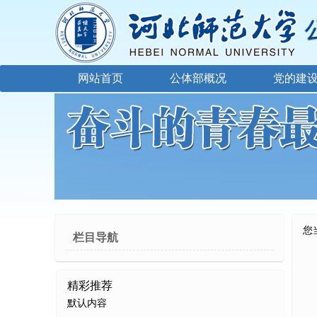
网站首页
公体部概况
党的建
您
栏目导航
精彩推荐
默认内容